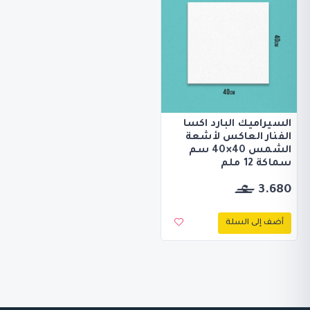
السيراميك البارد اكسا
الفنار العاكس لأشعة
الشمس 40×40 سم
سماكة 12 ملم
3.680
أضف إلى السلة