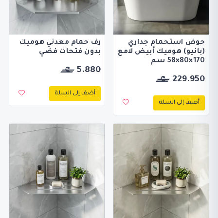
حوض استحمام جداري
رف حمام معدني هوميك
(بانيو) هوميك أبيض لامع
بدون فتحات فضي
170×80×58 سم
5.880
229.950
أضف إلى السلة
أضف إلى السلة