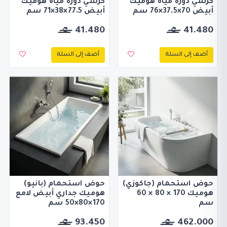
كرسي دورة مياه هوميك
كرسي دورة مياه هوميك
أبيض 70×37.5×76 سم
أبيض 77.5×38×71 سم
41.480
41.480
أضف إلى السلة
أضف إلى السلة
حوض استحمام (جاكوزي)
حوض استحمام (بانيو)
هوميك 170 × 80 × 60
هوميك جداري أبيض لامع
سم
170×80×50 سم
93.450
462.000