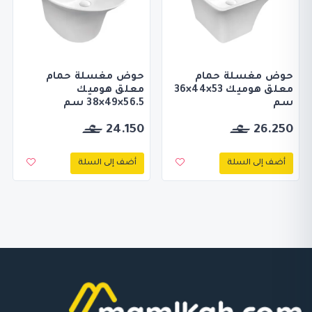
حوض مغسلة حمام
حوض مغسلة حمام
معلق هوميك 53×44×36
معلق هوميك
سم
56.5×49×38 سم
24.150
26.250
أضف إلى السلة
أضف إلى السلة