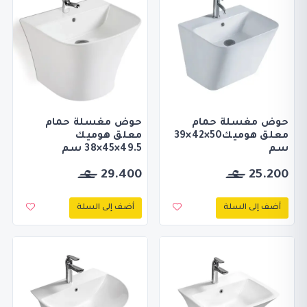
حوض مغسلة حمام
حوض مغسلة حمام
معلق هوميك50×42×39
معلق هوميك
سم
49.5×45×38 سم
29.400
25.200
أضف إلى السلة
أضف إلى السلة