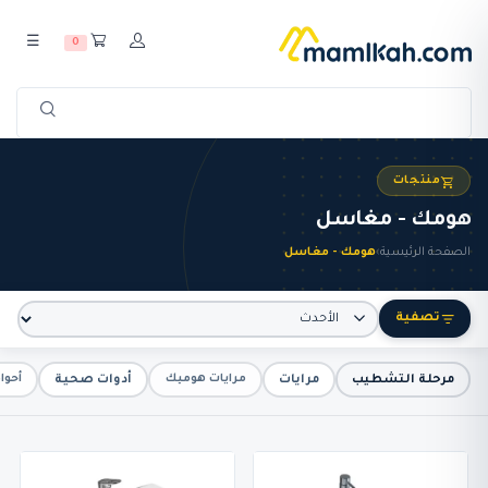
☰
0
منتجات
هومك - مغاسل
الصفحة الرئيسية
›
هومك - مغاسل
تصفية
مرحلة التشطيب
مرايات
أدوات صحية
مرايات هوميك
أحوا