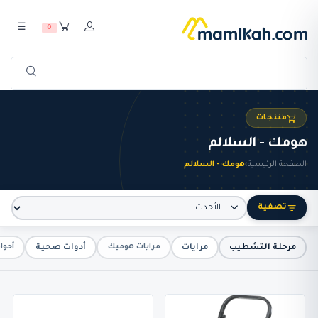
☰
0
منتجات
هومك - السلالم
الصفحة الرئيسية
›
هومك - السلالم
تصفية
مرحلة التشطيب
مرايات
أدوات صحية
مرايات هوميك
أحوا