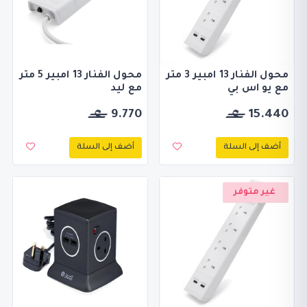
محول الفنار 13 امبير 3 متر
محول الفنار 13 امبير 5 متر
مع يو اس بي
مع ليد
9.770
15.440
أضف إلى السلة
أضف إلى السلة
غير متوفر