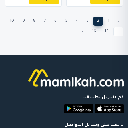
10
9
8
7
6
5
4
3
2
1
‹
›
16
15
...
قم بتنزيل تطبيقنا
تابعنا علي وسائل التواصل