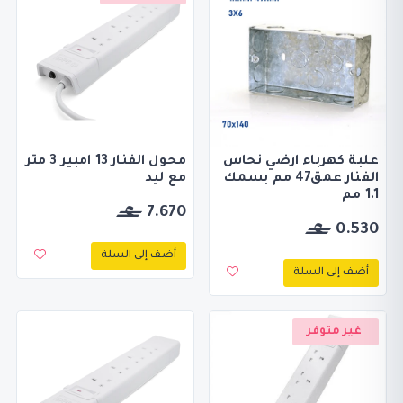
علبة كهرباء ارضي نحاس
محول الفنار 13 امبير 3 متر
الفنار عمق47 مم بسمك
مع ليد
1.1 مم
7.670
0.530
أضف إلى السلة
أضف إلى السلة
غير متوفر