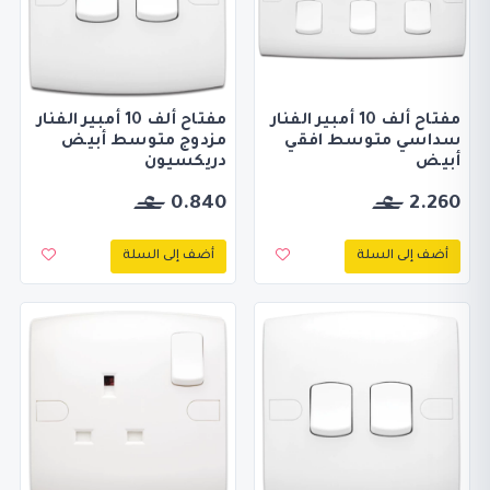
مفتاح ألف 10 أمبير الفنار
مفتاح ألف 10 أمبير الفنار
سداسي متوسط افقي
مزدوج متوسط أبيض
أبيض
دريكسيون
0.840
2.260
أضف إلى السلة
أضف إلى السلة