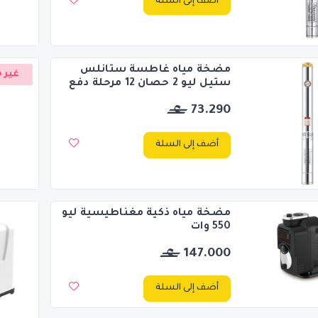
أضف إلى السلة
مضخة مياه غاطسة ستانلس
غير م
ستيل ليو 2 حصان 12 مرحلة دفع
73.290
أضف إلى السلة
مضخة مياه ذكية مغناطيسية ليو
550 وات
147.000
أضف إلى السلة