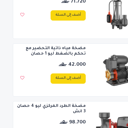
71.720
أضف إلى السلة
مضخة مياه ذاتية التحضير مع
تحكم بالضغط ليو 1 حصان
42.000
أضف إلى السلة
مضخة الطرد المركزي ليو 4 حصان
3 انش
98.700