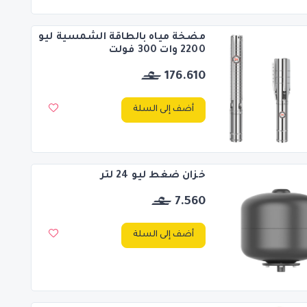
مضخة مياه بالطاقة الشمسية ليو
2200 وات 300 فولت
176.610
أضف إلى السلة
خزان ضغط ليو 24 لتر
7.560
أضف إلى السلة