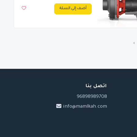
أضف إلى السلة
›
اتصل بنا
96898989708
info@mamlkah.com