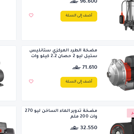
96.600
أضف إلى السلة
مضخة الطرد المركزي ستانليس
ستيل ليو 2 حصان 2.2 كيلو وات
71.610
أضف إلى السلة
مضخة تدوير الماء الساخن ليو 270
ر
وات 200 ملم
32.550