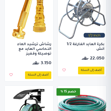
بكرة العايد الفارغة 1/2
رشاش ترشيد الماء
انش
النحاسي العايد مع
توصيلة وقفيز
22.050
3.150
أضف إلى السلة
أضف إلى السلة
خصم 15 %