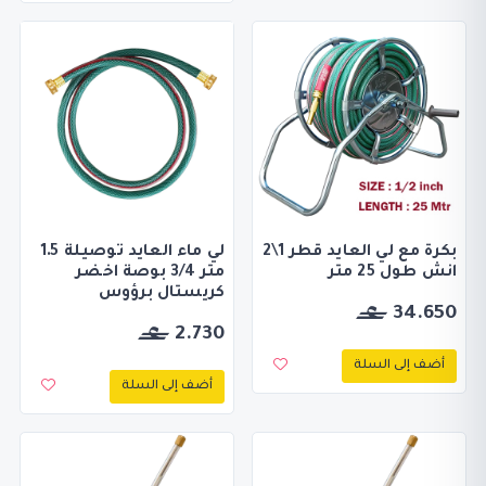
بكرة مع لي العايد قطر 1\2
لي ماء العايد توصيلة 1.5
انش طول 25 متر
متر 3/4 بوصة اخضر
كريستال برؤوس
34.650
2.730
أضف إلى السلة
أضف إلى السلة