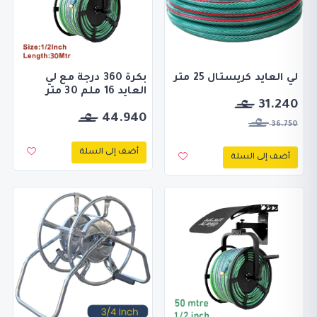
لي العايد كريستال 25 متر
بكرة 360 درجة مع لي
العايد 16 ملم 30 متر
31.240
44.940
36.750
أضف إلى السلة
أضف إلى السلة