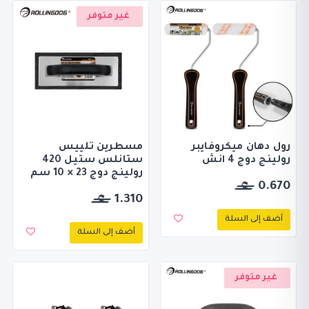
غير متوفر
رول دهان ميكروفايبر
مسطرين تلييس
رولينج دوج 4 انش
ستانلس ستيل 420
رولينج دوج 23 × 10 سم
0.670
1.310
أضف إلى السلة
أضف إلى السلة
غير متوفر