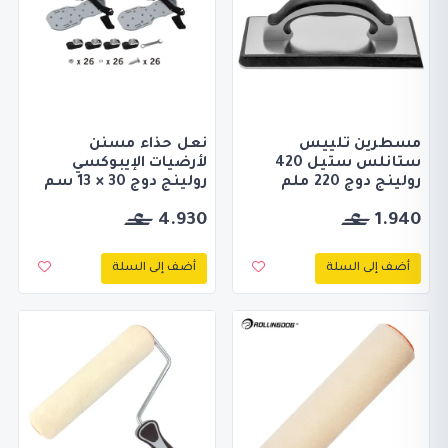
مسطرين تلييس
نعل حذاء مسنن
ستانلس ستيل 420
لأرضيات الإيبوكسي
رولينج دوج 220 ملم
رولينج دوج 30 × 13 سم
4.930
1.940
أضف إلى السلة
أضف إلى السلة