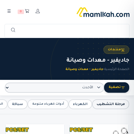
☰
0
منتجات
جاديفير - معدات وصيانة
الصفحة الرئيسية
›
جاديفير - معدات وصيانة
تصفية
مرحلة التشطيب
الكهرباء
سباكة
أدوات كهرباء متنوعة
ال