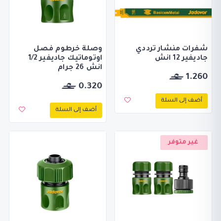
شفرات منشار ترددي
وصلة خرطوم فصل
جاديفير 12 انش
اوتوماتيك جاديفير 1/2
انش 26 جرام
1.260
0.320
أضف إلى السلة
أضف إلى السلة
غير متوفر