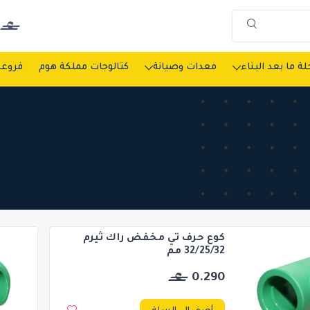
ة ما بعد البناء
معدات وصيانة
كتالوجات مملكة هوم
فروعن
كوع حرف تي مخفض راك ثيرم
32/25/32 مم
0.290