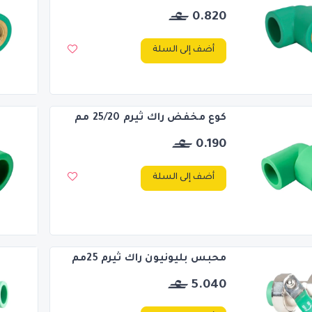
0.820
أضف إلى السلة
كوع مخفض راك ثيرم 25/20 مم
0.190
أضف إلى السلة
محبس بليونيون راك ثيرم 25مم
5.040