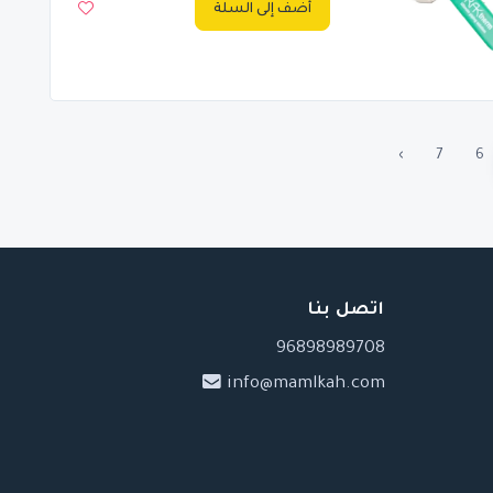
أضف إلى السلة
›
7
6
اتصل بنا
96898989708
info@mamlkah.com