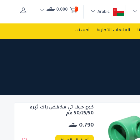
0
0.000
Arabic
ا
العلامات التجارية
أحسنت
كوع حرف تي مخفض راك ثيرم
50/25/50 مم
0.790