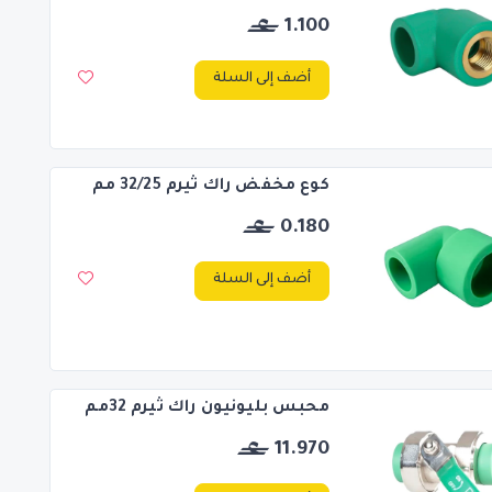
1.100
أضف إلى السلة
كوع مخفض راك ثيرم 32/25 مم
0.180
أضف إلى السلة
محبس بليونيون راك ثيرم 32مم
11.970