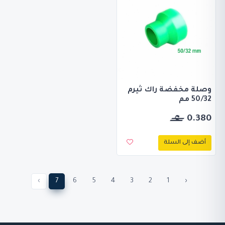
وصلة مخفضة راك ثيرم
50/32 مم
0.380
أضف إلى السلة
›
7
6
5
4
3
2
1
‹