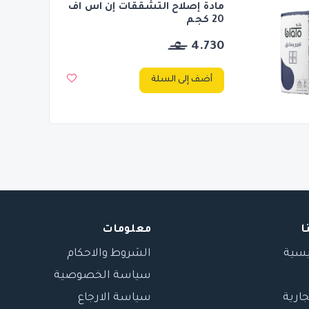
مادة إصلاح التشققات إن اس اف
20 كجم
4.730
أضف إلى السلة
ا
معلومات
يسية
الشروط والاحكام
سياسة الخصوصية
جارية
سياسة الارجاع