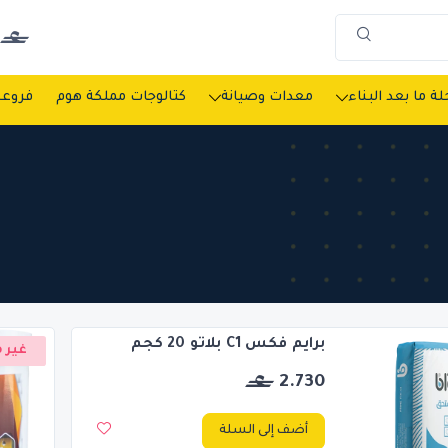
ة ما بعد البناء
معدات وصيانة
كتالوجات مملكة هوم
فروعن
برايم فكس C1 بلاتو 20 كجم
غير م
2.730
أضف إلى السلة