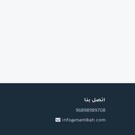
اتصل بنا
96898989708
info@mamlkah.com