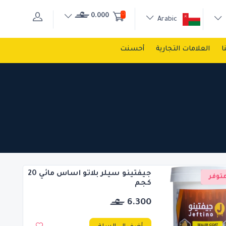
0
0.000
Arabic
ا
العلامات التجارية
أحسنت
جيفتينو سيلر بلاتو اساس مائي 20
توفر
كجم
6.300