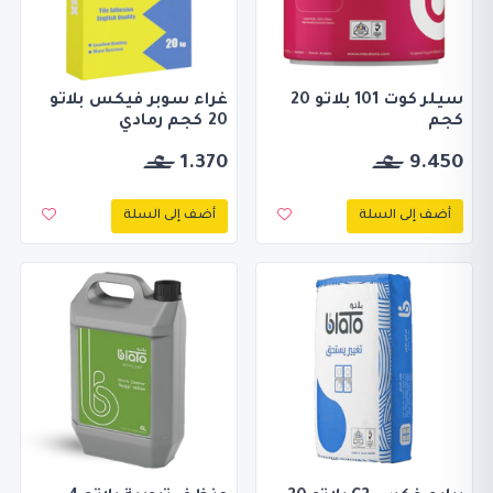
سيلر كوت 101 بلاتو 20
غراء سوبر فيكس بلاتو
كجم
20 كجم رمادي
1.370
9.450
أضف إلى السلة
أضف إلى السلة