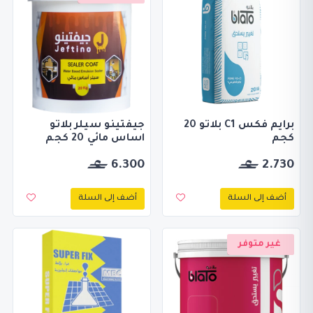
برايم فكس C1 بلاتو 20
جيفتينو سيلر بلاتو
كجم
اساس مائي 20 كجم
6.300
2.730
أضف إلى السلة
أضف إلى السلة
غير متوفر