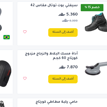
سيفتي بوت توتال مقاس 42
خصم 15 %
5.360
6.300
أضف إلى السلة
أداة مسك البلاط والزجاج مزدوج
كورتاج 60 كجم
7.870
أضف إلى السلة
حامي ركبة مطاطي كورتاج