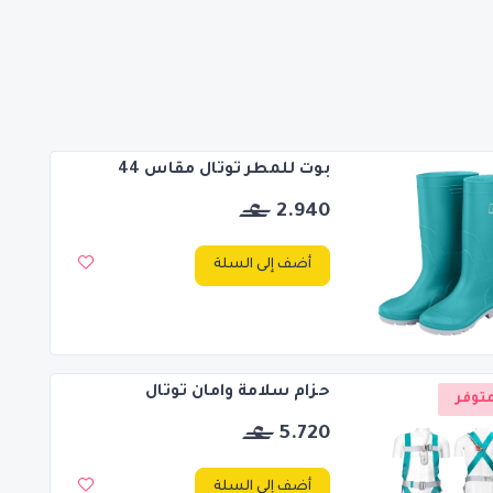
بوت للمطر توتال مقاس 44
2.940
أضف إلى السلة
حزام سلامة وامان توتال
توفر
5.720
أضف إلى السلة