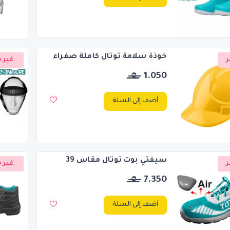
خوذة سلامة توتال كاملة صفراء
ر
غير م
1.050
أضف إلى السلة
سيفتي بوت توتال مقاس 39
ر
غير م
7.350
أضف إلى السلة