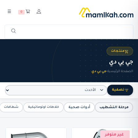
☰
0
منتجات
جي بي دي
الصفحة الرئيسية
›
جي بي دي
تصفية
مرحلة التشطيب
أدوات صحية
خلاطات اوتوماتيكية
شطافات
غير متوفر