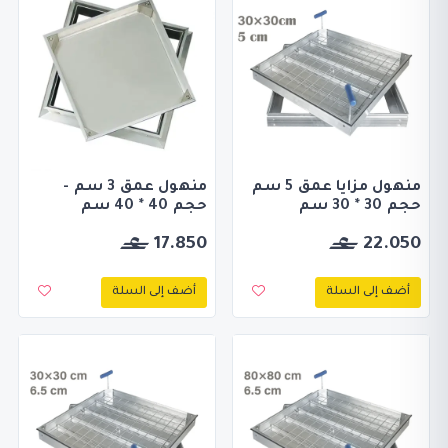
منهول مزايا عمق 5 سم
منهول عمق 3 سم -
حجم 30 * 30 سم
حجم 40 * 40 سم
17.850
22.050
أضف إلى السلة
أضف إلى السلة