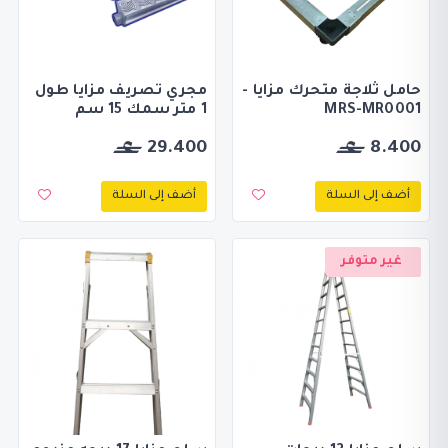
حامل ثلاجة متحرك مزايا -
مجري تصريف مزايا طول
MRS-MR0001
1 متر سمك 15 سم
29.400
8.400
أضف إلى السلة
أضف إلى السلة
غير متوفر