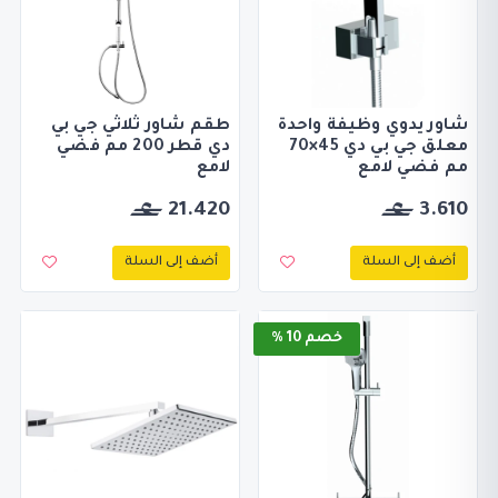
شاور يدوي وظيفة واحدة
طقم شاور ثلاثي جي بي
معلق جي بي دي 45×70
دي قطر 200 مم فضي
مم فضي لامع
لامع
21.420
3.610
أضف إلى السلة
أضف إلى السلة
خصم 10 %