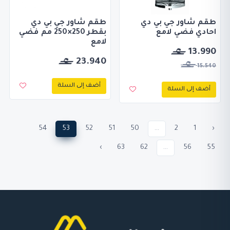
طقم شاور جي بي دي
طقم شاور جي بي دي
احادي فضي لامع
بقطر 250×250 مم فضي
لامع
13.990
23.940
15.540
أضف إلى السلة
أضف إلى السلة
54
53
52
51
50
...
2
1
‹
›
63
62
...
56
55