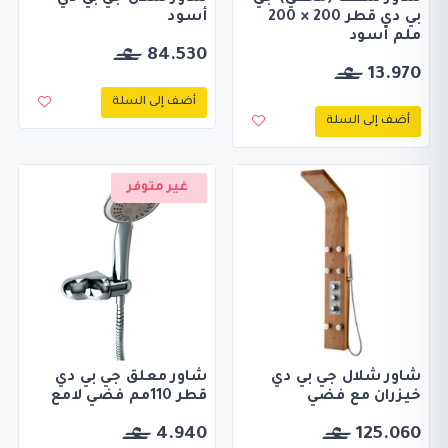
بي دي قطر 200 × 200
أسود
ملم أسود
84.530
13.970
أضف إلى السلة
أضف إلى السلة
غير متوفر
شاور شلال جي بي دي
شاور معلق جي بي دي
خيزران مع فضي
قطر 110مم فضي لامع
4.940
125.060