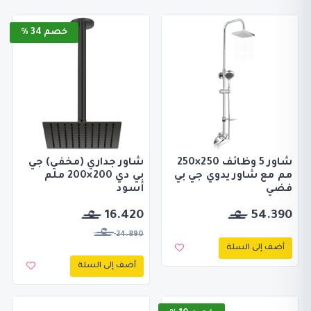
خصم 34 %
شاور 5 وظائف 250×250
شاور جداري (مخفي) جي
مم مع شاور يدوي جي بي
بي دي 200×200 ملم
فضي
أسود
16.420
54.390
24.890
أضف إلى السلة
أضف إلى السلة