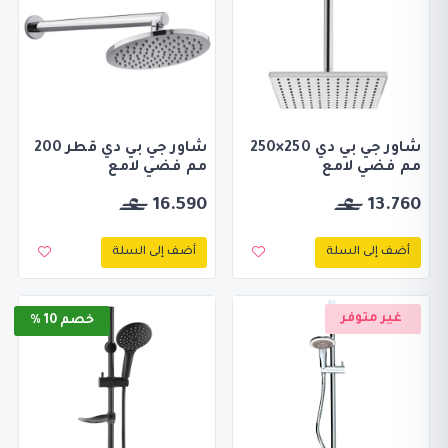
شاور جي بي دي 250×250
شاور جي بي دي قطر 200
مم فضي لامع
مم فضي لامع
16.590
13.760
أضف إلى السلة
أضف إلى السلة
غير متوفر
خصم 10 %