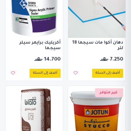
دهان أكوا مات سيجما 18
أكريليك برايمر سيلر
لتر
سيجما
14.700
7.250
أضف إلى السلة
أضف إلى السلة
غير متوفر