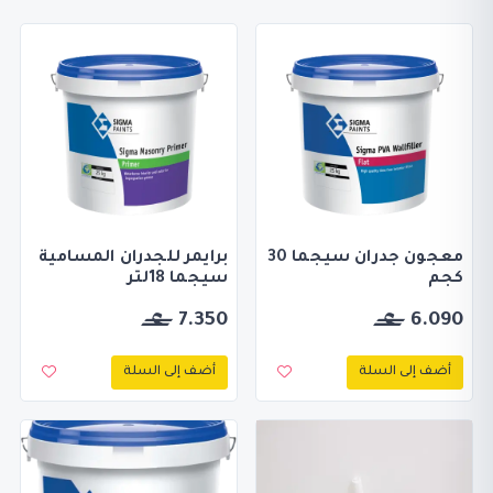
معجون جدران سيجما 30
برايمر للجدران المسامية
كجم
سيجما 18لتر
7.350
6.090
أضف إلى السلة
أضف إلى السلة