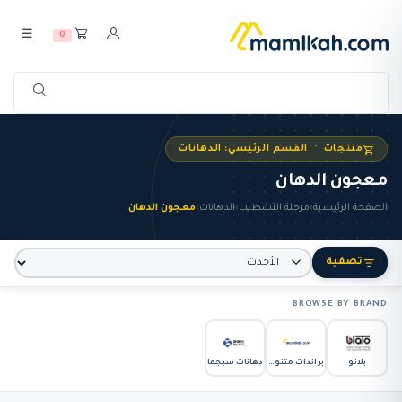
☰
0
منتجات · القسم الرئيسي: الدهانات
معجون الدهان
الصفحة الرئيسية
›
مرحلة التشطيب
›
الدهانات
›
معجون الدهان
تصفية
BROWSE BY BRAND
بلاتو
براندات متنوعة
دهانات سيجما