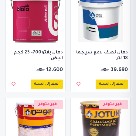
دهان نصف لامع سيجما
دهان بلاتو700- 25 كجم
18 لتر
ابيض
12.600
39.690
أضف إلى السلة
أضف إلى السلة
غير متوفر
غير متوفر