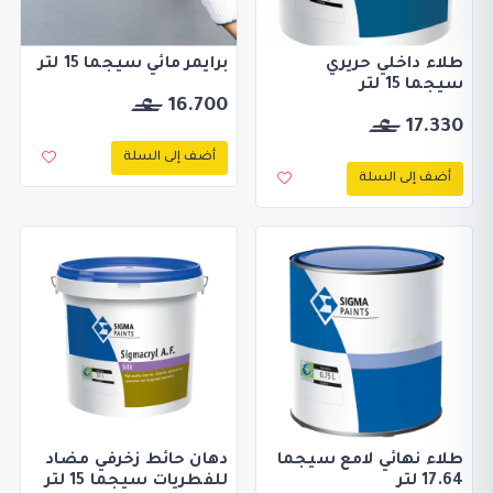
طلاء داخلي حريري
برايمر مائي سيجما 15 لتر
سيجما 15 لتر
16.700
17.330
أضف إلى السلة
أضف إلى السلة
طلاء نهائي لامع سيجما
دهان حائط زخرفي مضاد
17.64 لتر
للفطريات سيجما 15 لتر