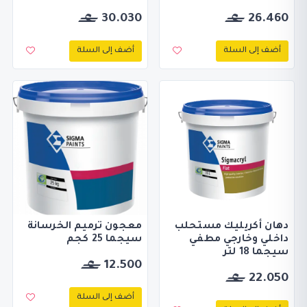
30.030
26.460
أضف إلى السلة
أضف إلى السلة
دهان أكريليك مستحلب
معجون ترميم الخرسانة
داخلي وخارجي مطفي
سيجما 25 كجم
سيجما 18 لتر
12.500
22.050
أضف إلى السلة