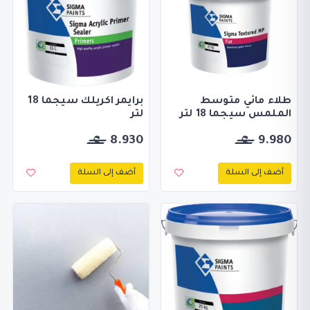
طلاء مائي متوسط
برايمر اكريلك سيجما 18
الملمس سيجما 18 لتر
لتر
8.930
9.980
أضف إلى السلة
أضف إلى السلة