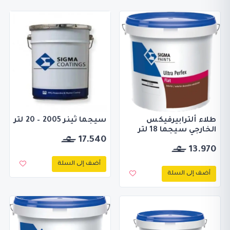
طلاء ألترابيرفيكس
سيجما ثينر 2005 – 20 لتر
الخارجي سيجما 18 لتر
17.540
13.970
أضف إلى السلة
أضف إلى السلة