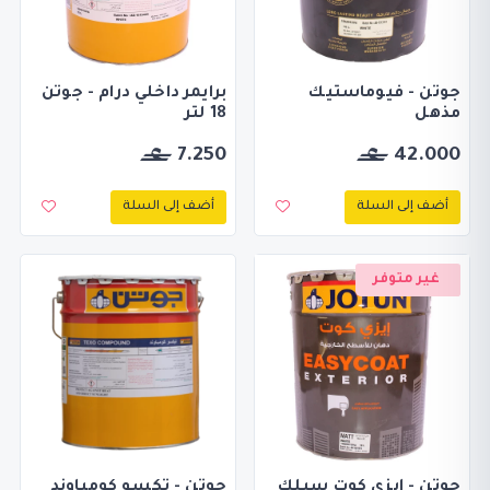
جوتن - فيوماستيك
برايمر داخلي درام - جوتن
مذهل
18 لتر
7.250
42.000
أضف إلى السلة
أضف إلى السلة
غير متوفر
جوتن - إيزي كوت سيلك
جوتن - تكسو كومباوند