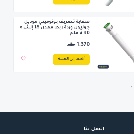
صفاية تصريف بونوميني موديل
جوليون وردة ربط معدن 1.5 إنش ×
ø 40 ملم
1.370
أضف إلى السلة
›
اتصل بنا