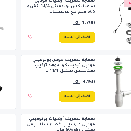
صفاية تصريف أرضيات موديل
ر
سمبليكس بونوميني 1.1/4 إنش ×
ø65 ملم مع سلسلة...
1.790
أضف إلى السلة
صفاية تصريف حوض بونوميني
موديل تيديسكوا فوهة تركيب
ستانليس ستيل 1.1/4...
3.150
أضف إلى السلة
صفاية تصريف أرضيات بونوميني
موديل مارسيليا غطاء ستانليس
ستيل 50ø×57 مل...