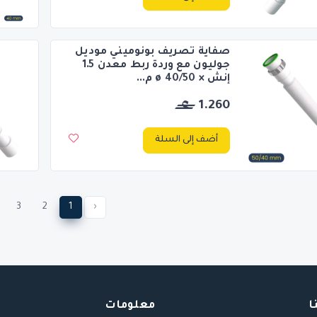
صفاية تصريف بونوميني موديل
جوليون مع وردة ربط معدن 1.5
إنش × 50/ø 40 م...
1.260
أضف إلى السلة
3
2
1
‹
ا
معلومات