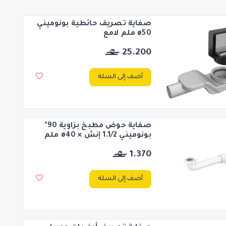
صفاية تصريف حائطية بونوميني
ø50 ملم لامع
25.200
أضف إلى السلة
صفاية حوض مطبخ بزاوية 90°
بونوميني 1.1/2 إنش × ø40 ملم
1.370
أضف إلى السلة