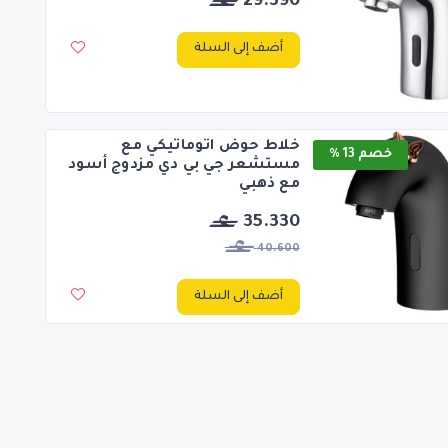
29.390
أضف إلى السلة
خلاط حوض اتوماتيكي مع
خصم 13 %
مستشعر جي بي دي مزدوج أسود
مع ذهبي
35.330
40.600
أضف إلى السلة