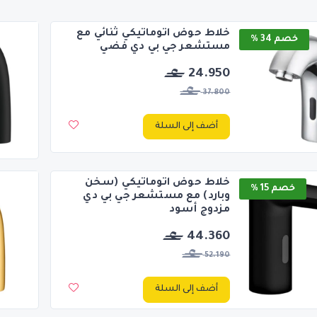
خلاط حوض اتوماتيكي ثنائي مع
خصم 34 %
مستشعر جي بي دي فضي
24.950
37.800
أضف إلى السلة
خلاط حوض اتوماتيكي (سخن
خصم 15 %
وبارد) مع مستشعر جي بي دي
مزدوج أسود
44.360
52.190
أضف إلى السلة