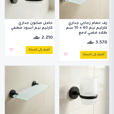
رف حمام زجاجي جداري
حامل صابون جداري
كارليم نيم 40 × 10 سم
كارليم نيم أسود مطفي
طلاء فضي لامع
2.210
3.570
أضف إلى السلة
أضف إلى السلة