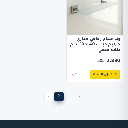
رف حمام زجاجي جداري
كارليم ميلت 40 × 10 سم
طلاء فضي
3.890
أضف إلى السلة
›
2
1
‹