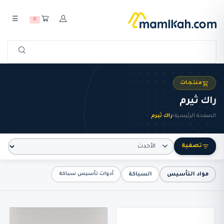
☰
0
منتجات
راك ثيرم
الصفحة الرئيسية
›
راك ثيرم
تصفية
مواد التأسيس
السباكة
أدوات تأسيس سباكة