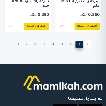
شركة راك ثيرم 160x110
شركة راك ثيرم 110×82
ملم
ملم
0.390
0.860
أضف إلى السلة
أضف إلى السلة
›
7
6
5
4
3
2
1
‹
قم بتنزيل تطبيقنا