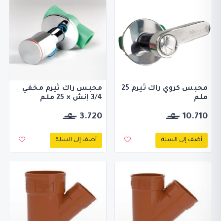
محبس كروي راك ثيرم 25
محبس راك ثيرم مخفي
ملم
3/4 إنش × 25 ملم
3.720
10.710
أضف إلى السلة
أضف إلى السلة