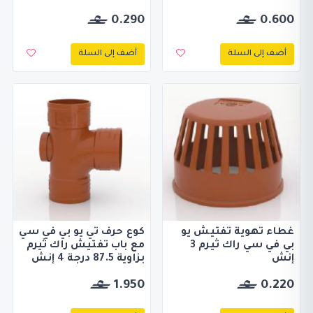
0.290
0.600
أضف إلى السلة
أضف إلى السلة
غطاء تهوية تفتيش يو
كوع حرف تي يو بي في سي
بي في سي راك ثيرم 3
مع باب تفتيش راك ثيرم
إنش
بزاوية 87.5 درجة 4 إنش
1.950
0.220