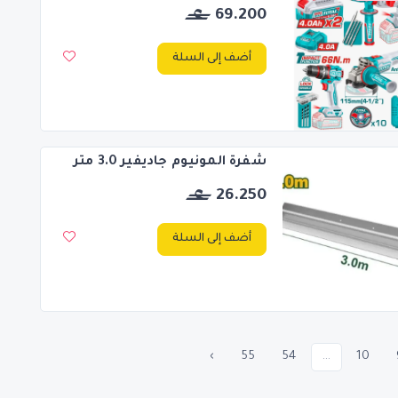
69.200
أضف إلى السلة
شفرة المونيوم جاديفير 3.0 متر
26.250
أضف إلى السلة
›
55
54
...
10