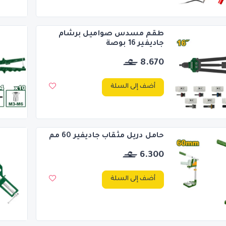
طقم مسدس صواميل برشام
جاديفير 16 بوصة
8.670
أضف إلى السلة
حامل دريل مثقاب جاديفير 60 مم
6.300
أضف إلى السلة