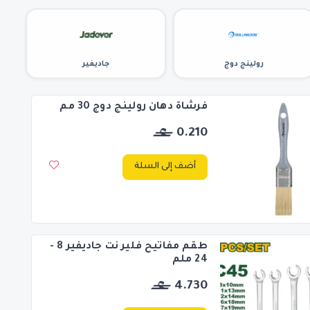
رولينج دوج
جاديفير
فرشاة دهان رولينج دوج 30 مم
0.210
أضف إلى السلة
طقم مفاتيح فلير نت جاديفير 8 -
24 ملم
4.730