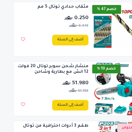
مثقاب حدادي توتال 5 مم
خصم 47 %
0.250
0.470
أضف إلى السلة
منشار شحن سوبر توتال 20 فولت
خصم 10 %
12 انش مع بطارية وشاحن
51.980
57.750
أضف إلى السلة
طقم 3 أدوات احترافية من توتال
توفر