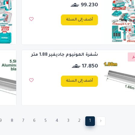
99.230
أضف إلى السلة
شفرة المونيوم جاديفير 1.88 متر
ر
17.850
أضف إلى السلة
9
8
7
6
5
4
3
2
1
‹