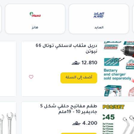
العايد
هانز
دريل مثقاب لاسلكي توتال 66
نيوتن
12.810
أضف إلى السلة
طقم مفاتيح حلقي شكل S
جاديفير 10 - 19ملم
4.200