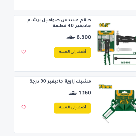
طقم مسدس صواميل برشام
جاديفير 40 قطعة
6.300
أضف إلى السلة
مشبك زاوية جاديفير 90 درجة
1.160
أضف إلى السلة