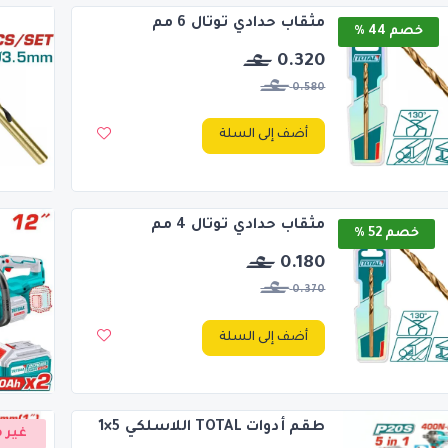
مثقاب حدادي توتال 6 مم
خصم 44 %
0.320
0.580
أضف إلى السلة
مثقاب حدادي توتال 4 مم
خصم 52 %
0.180
0.370
أضف إلى السلة
طقم أدوات TOTAL اللاسلكي 5×1
غير م