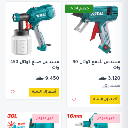
خصم 34 %
مسدس شمع توتال 30
مسدس صبغ توتال 450
وات
وات
9.450
3.120
4.730
أضف إلى السلة
أضف إلى السلة
غير متوفر
غير متوفر