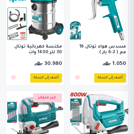
مسدس هواء توتال 16
مكنسة كهربائية توتال
مم ( 2-6 بار )
30 لتر 1400 وات
30.980
1.050
أضف إلى السلة
أضف إلى السلة
غير متوفر