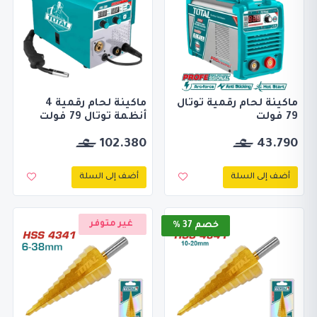
ماكينة لحام رقمية توتال
ماكينة لحام رقمية 4
79 فولت
أنظمة توتال 79 فولت
102.380
43.790
أضف إلى السلة
أضف إلى السلة
غير متوفر
خصم 37 %