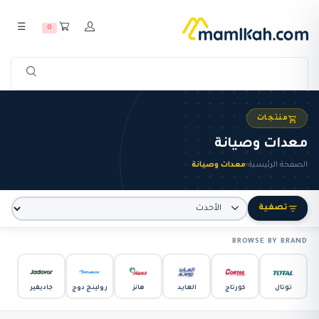
☰
0
منتجات
معدات وصيانة
الصفحة الرئيسية
›
معدات وصيانة
تصفية
BROWSE BY BRAND
توتال
كورتاج
العايد
هانز
رولينج دوج
جاديفير