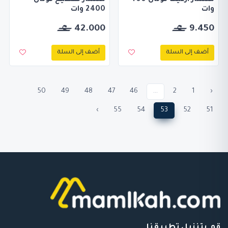
وات
2400 وات
42.000
9.450
أضف إلى السلة
أضف إلى السلة
50
49
48
47
46
...
2
1
‹
›
55
54
53
52
51
قم بتنزيل تطبيقنا