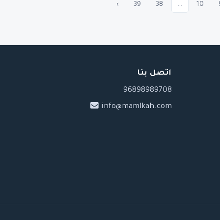
›
39
38
...
10
اتصل بنا
96898989708
info@mamlkah.com