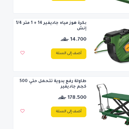
بكرة هوز مياه جاديفير 14 + 1 متر 1/4
إنش
14.700
أضف إلى السلة
طاولة رفع يدوية تتحمل حتي 500
كجم جاديفير
178.500
أضف إلى السلة