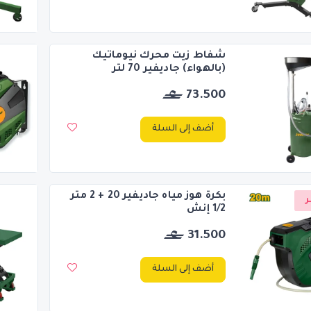
شفاط زيت محرك نيوماتيك
(بالهواء) جاديفير 70 لتر
73.500
أضف إلى السلة
بكرة هوز مياه جاديفير 20 + 2 متر
ر
1/2 إنش
31.500
أضف إلى السلة