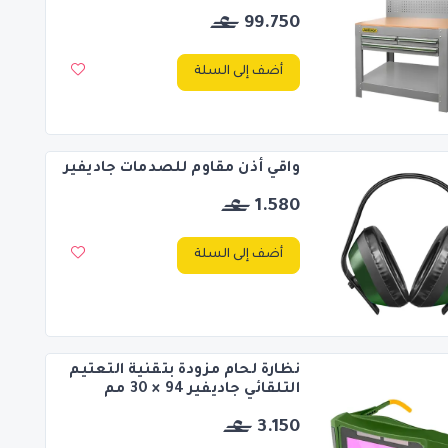
99.750
أضف إلى السلة
واقي أذن مقاوم للصدمات جاديفير
1.580
أضف إلى السلة
نظارة لحام مزودة بتقنية التعتيم
التلقائي جاديفير 94 × 30 مم
3.150