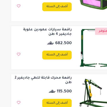
أضف إلى السلة
رافعة سيارات عمودين علوية
توفر
جاديفير 4 طن
682.500
أضف إلى السلة
رافعة محرك قابلة للطي جاديفير 2
طن
115.500
أضف إلى السلة