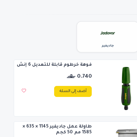
جاديفير
فوهة خرطوم قابلة للتعديل 6 إنش
0.740
أضف إلى السلة
طاولة عمل جاديفير 1145 × 635 ×
1585 مم 50 كجم