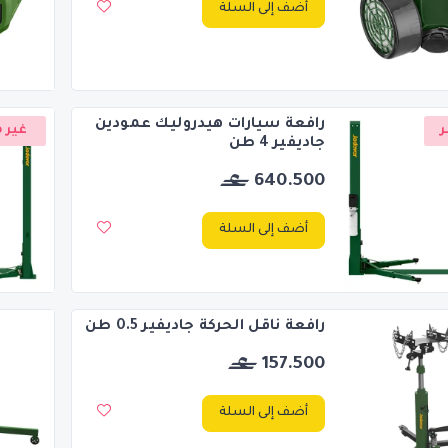
أضف إلى السلة
رافعة سيارات هيدروليك عمودين
ر
غير م
جاديفير 4 طن
640.500
أضف إلى السلة
رافعة ناقل الحركة جاديفير 0.5 طن
157.500
أضف إلى السلة