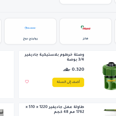
هانز
رولينج دوج
وصلة خرطوم بلاستيكية جاديفير
3/4 بوصة
0.320
أضف إلى السلة
طاولة عمل جاديفير 1220 × 510 ×
1762 مم 48 كجم