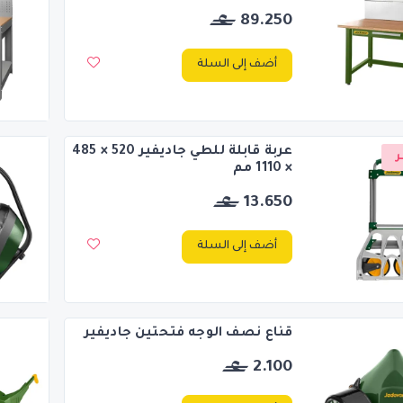
89.250
أضف إلى السلة
عربة قابلة للطي جاديفير 520 × 485
ر
× 1110 مم
13.650
أضف إلى السلة
قناع نصف الوجه فتحتين جاديفير
2.100