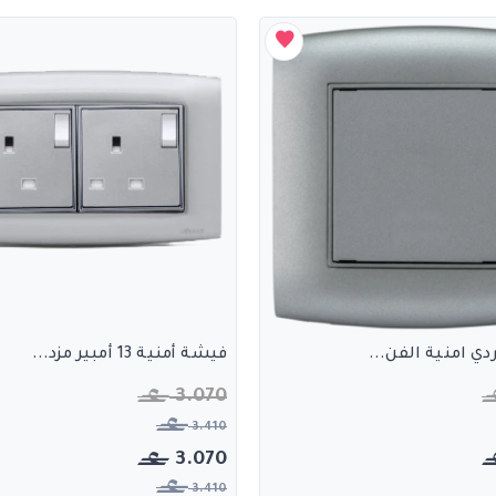
ي امنية الفن...
فيشة أمنية 13 أمبير مزد...
3.070
3.410
3.070
3.410