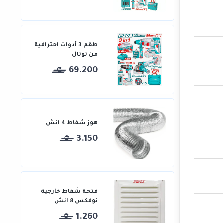
طقم 3 أدوات احترافية
من توتال
69.200
هوز شفاط 4 انش
3.150
فتحة شفاط خارجية
نوفكس 8 انش
1.260