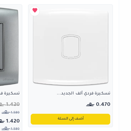
تسكيرة فردي ألف الجديد...
تسكيرة فرد
1.420
0.470
1.580
أضف إلى السلة
1.420
1.580