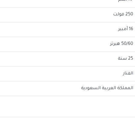
7×7سم
250 فولت
16 أمبير
50/60 هيرتز
25 سنة
الفنار
المملكة العربية السعودية