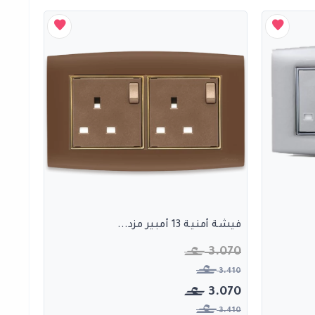
فيشة أمنية 13 أمبير مزد...
3.070
3.410
3.070
3.410