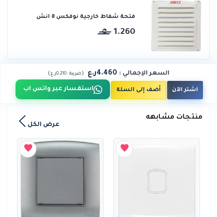
فتحة شفاط خارجية نوفكس 8 انش
1.260
4.460ر.ع
السعر الإجمالي
:
)
(
ضريبة :
0.210ر.ع
استفسار عبر واتس اب
اشتر الآن
أضف إلى السلة
منتجات مشابهه
عرض الكل