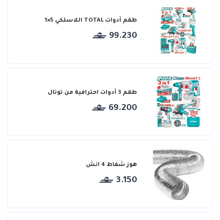
طقم أدوات TOTAL اللاسلكي 5×1
99.230
طقم 3 أدوات احترافية من توتال
69.200
هوز شفاط 4 انش
3.150