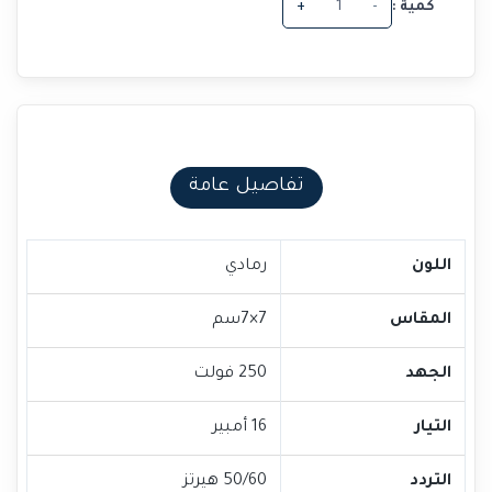
كمية :
-
+
تفاصيل عامة
اللون
رمادي
المقاس
7×7سم
الجهد
250 فولت
التيار
16 أمبير
التردد
50/60 هيرتز