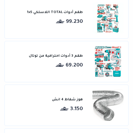
طقم أدوات TOTAL اللاسلكي 5×1
99.230
طقم 3 أدوات احترافية من توتال
69.200
هوز شفاط 4 انش
3.150