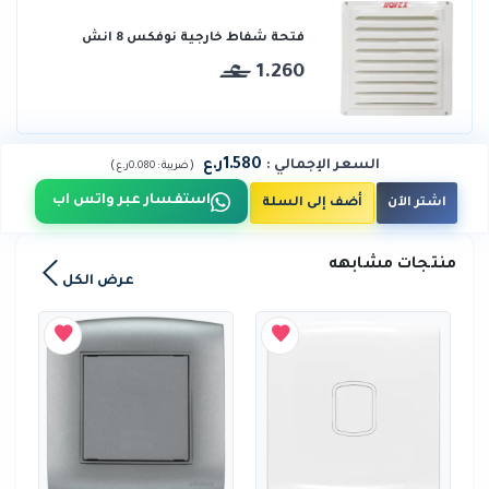
فتحة شفاط خارجية نوفكس 8 انش
1.260
1.580ر.ع
السعر الإجمالي
:
)
(
ضريبة :
0.080ر.ع
استفسار عبر واتس اب
اشتر الآن
أضف إلى السلة
منتجات مشابهه
عرض الكل