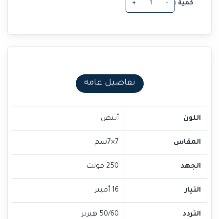
كمية :
-
+
تفاصيل عامة
اللون
أبيض
المقاس
7×7سم
الجهد
250 فولت
التيار
16 أمبير
التردد
50/60 هيرتز