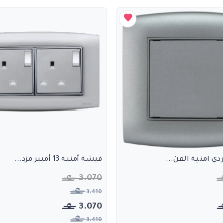
ي امنية الفن...
فيشة أمنية 13 أمبير مزد...
3.070
3.410
3.070
3.410