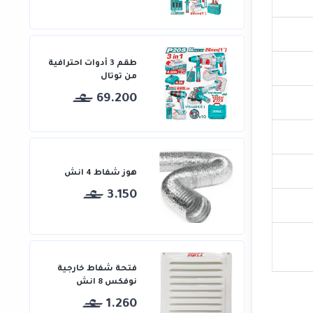
طقم 3 أدوات احترافية
من توتال
69.200
هوز شفاط 4 انش
3.150
فتحة شفاط خارجية
نوفكس 8 انش
1.260