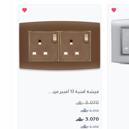
فيشة أمنية 13 أمبير مزد...
3.070
3.410
3.070
3.410