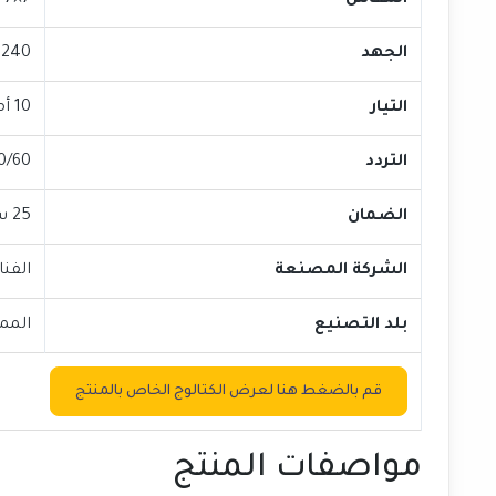
المقاس
7×7 سم
الجهد
240 فولت
التيار
10 أمبير
التردد
50/60 هي
الضمان
25 سنة
الشركة المصنعة
الفنا
بلد التصنيع
المم
قم بالضغط هنا لعرض الكتالوج الخاص بالمنتج
مواصفات المنتج