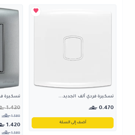
تسكيرة فردي ألف الجديد...
تسكيرة فرد
1.420
0.470
1.580
أضف إلى السلة
1.420
1.580