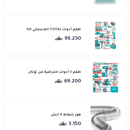
طقم أدوات TOTAL اللاسلكي 5×1
99.230
طقم 3 أدوات احترافية من توتال
69.200
هوز شفاط 4 انش
3.150