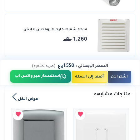
فتحة شفاط خارجية نوفكس 8 انش
1.260
1.550ر.ع
السعر الإجمالي
:
)
(
ضريبة :
0.070ر.ع
استفسار عبر واتس اب
اشتر الآن
أضف إلى السلة
منتجات مشابهه
عرض الكل