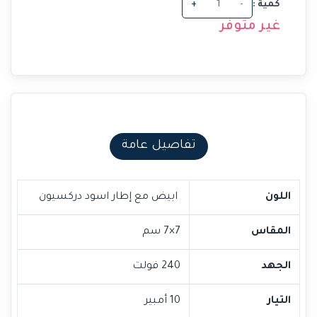
كمية :
-
+
غير متوفر
تفاصيل عامة
اللون
ابيض مع إطار اسود دركسيون
المقاس
7×7 سم
الجهد
240 فولت
التيار
10 أمبير