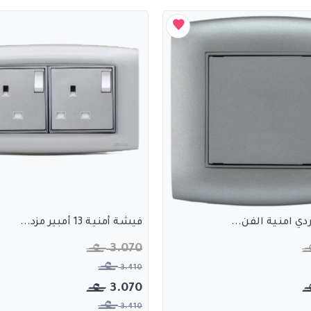
ي امنية الفن...
فيشة أمنية 13 أمبير مزد...
3.070
3.410
3.070
3.410