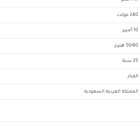
7×7 سم
240 فولت
10 أمبير
50/60 هيرتز
25 سنة
الفنار
المملكة العربية السعودية