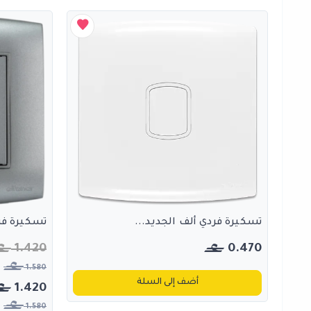
تسكيرة فردي ألف الجديد...
تسكيرة فرد
1.420
0.470
1.580
أضف إلى السلة
1.420
1.580