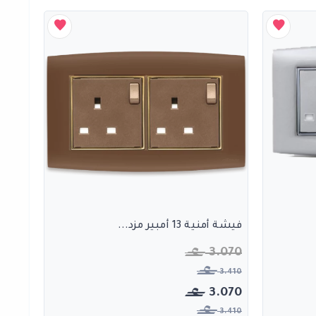
فيشة أمنية 13 أمبير مزد...
3.070
3.410
3.070
3.410