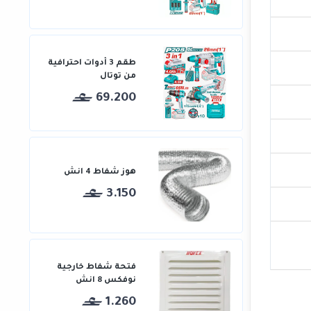
طقم 3 أدوات احترافية
من توتال
69.200
هوز شفاط 4 انش
3.150
فتحة شفاط خارجية
نوفكس 8 انش
1.260