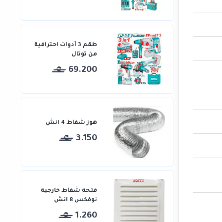
طقم 3 أدوات احترافية
من توتال
69.200
هوز شفاط 4 انش
3.150
فتحة شفاط خارجية
نوفكس 8 انش
1.260