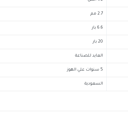
1/2 انش
2.7 مم
6.6 بار
20 بار
العايد للصناعة
5 سنوات علي الهوز
السعودية