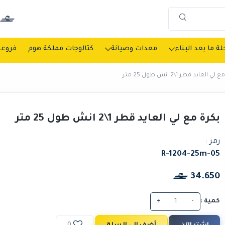
ة ما بعد البناء
معدات وصيانة
كتالوجات مملكة هوم
فروعن
ي العايد قطر 1\2 انش طول 25 متر
بكرة مع لي العايد قطر 1\2 انش طول 25 متر
رمز :
R-1204-25m-05
34.650
كمية :
-
+