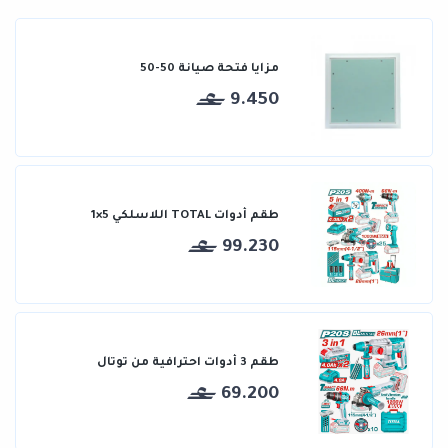
مزايا فتحة صيانة 50-50
9.450
طقم أدوات TOTAL اللاسلكي 5×1
99.230
طقم 3 أدوات احترافية من توتال
69.200