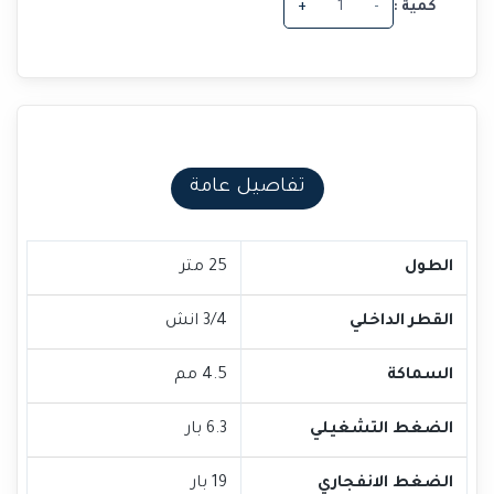
كمية :
-
+
تفاصيل عامة
الطول
25 متر
القطر الداخلي
3/4 انش
السماكة
4.5 مم
الضغط التشغيلي
6.3 بار
الضغط الانفجاري
19 بار