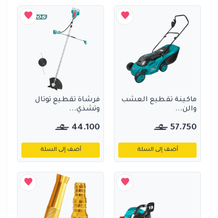
ماكينة تقطيع العشب
فرشاة تقطيع توتال
والن...
وتشذي...
44.100
57.750
أضف إلى السلة
أضف إلى السلة