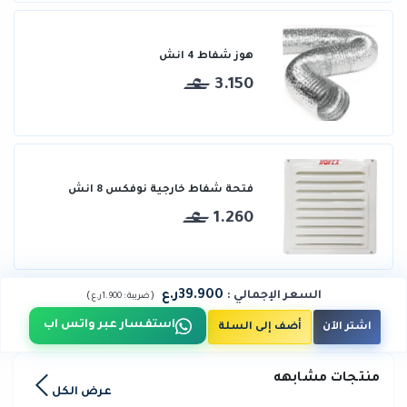
هوز شفاط 4 انش
3.150
فتحة شفاط خارجية نوفكس 8 انش
1.260
39.900ر.ع
السعر الإجمالي
:
)
(
ضريبة :
1.900ر.ع
استفسار عبر واتس اب
اشتر الآن
أضف إلى السلة
منتجات مشابهه
عرض الكل