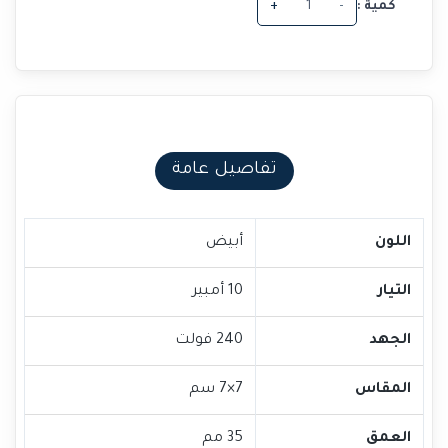
كمية :
-
+
تفاصيل عامة
اللون
أبيض
التيار
10 أمبير
الجهد
240 فولت
المقاس
7×7 سم
العمق
35 مم