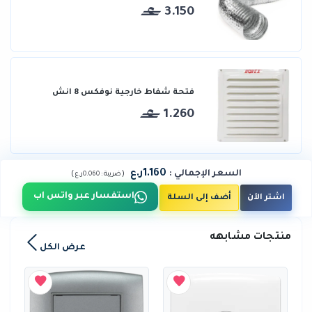
3.150
فتحة شفاط خارجية نوفكس 8 انش
1.260
1.160ر.ع
السعر الإجمالي
:
)
(
ضريبة :
0.060ر.ع
استفسار عبر واتس اب
اشتر الآن
أضف إلى السلة
منتجات مشابهه
عرض الكل