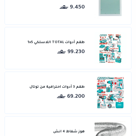
9.450
طقم أدوات TOTAL اللاسلكي 5×1
99.230
طقم 3 أدوات احترافية من توتال
69.200
هوز شفاط 4 انش