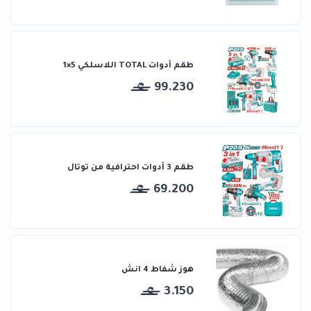
طقم أدوات TOTAL اللاسلكي 5×1
99.230
طقم 3 أدوات احترافية من توتال
69.200
هوز شفاط 4 انش
3.150