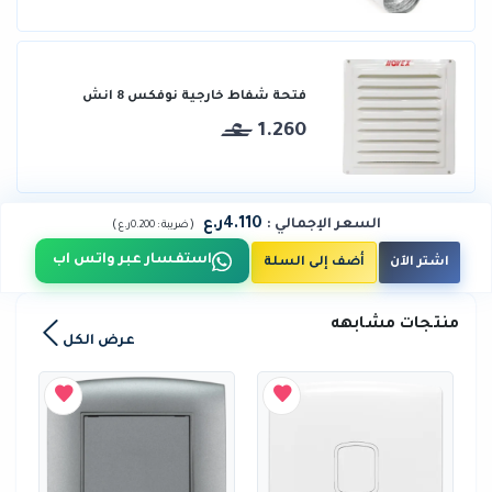
فتحة شفاط خارجية نوفكس 8 انش
1.260
4.110ر.ع
السعر الإجمالي
:
)
(
ضريبة :
0.200ر.ع
استفسار عبر واتس اب
اشتر الآن
أضف إلى السلة
منتجات مشابهه
عرض الكل