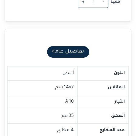
كمية :
-
+
تفاصيل عامة
اللون
أبيض
المقاس
7×14 سم
التيار
10 A
العمق
35 مم
عدد المخارج
4 مخارج