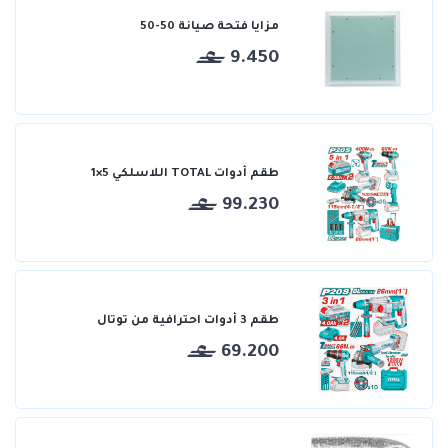
مزايا فتحة صيانة 50-50
9.450
طقم أدوات TOTAL اللاسلكي 5×1
99.230
طقم 3 أدوات احترافية من توتال
69.200