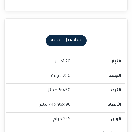
تفاصيل عامة
التيار
20 أمبير
الجهد
250 فولت
التردد
50/60 هيرتز
الأبعاد
96 ×96 ×74 ملم
الوزن
295 جرام