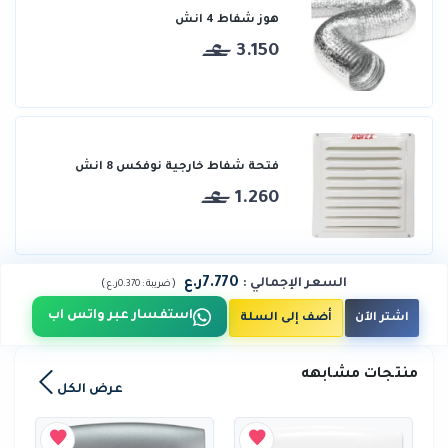
هوز شفاط 4 انش
3.150
فتحة شفاط خارجية نوفكس 8 انش
1.260
7.770ر.ع
السعر الإجمالي
:
)
(
ضريبة :
0.370ر.ع
استفسار عبر واتس اب
اشتر الآن
أضف إلى السلة
منتجات مشابهه
عرض الكل