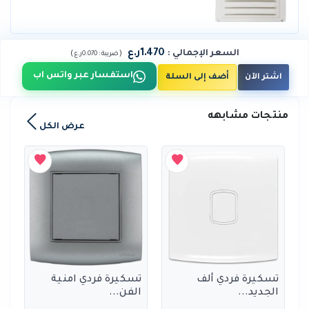
1.470ر.ع
السعر الإجمالي
:
)
(
ضريبة :
0.070ر.ع
استفسار عبر واتس اب
اشتر الآن
أضف إلى السلة
منتجات مشابهه
عرض الكل
تسكيرة فردي ألف
تسكيرة فردي امنية
الجديد...
الفن...