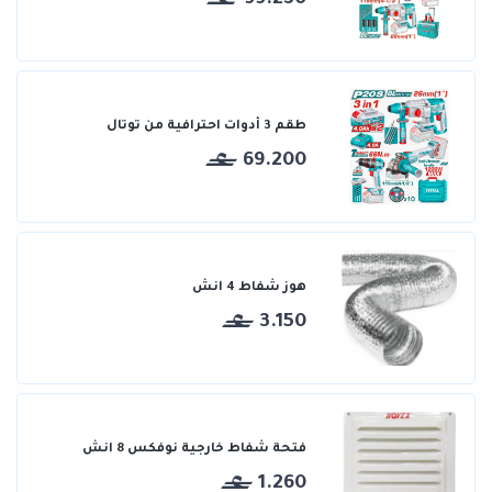
طقم 3 أدوات احترافية من توتال
69.200
هوز شفاط 4 انش
3.150
فتحة شفاط خارجية نوفكس 8 انش
1.260