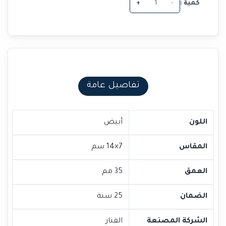
كمية :
-
+
تفاصيل عامة
اللون
أبيض
المقاس
7×14 سم
العمق
35 مم
الضمان
25 سنة
الشركة المصنعة
الفنار