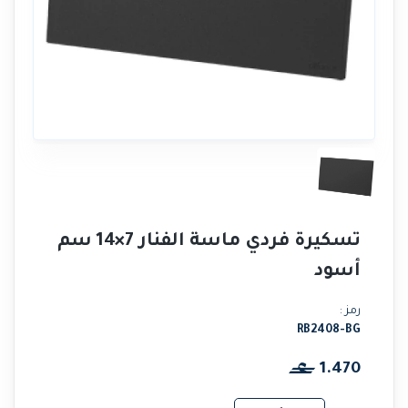
تسكيرة فردي ماسة الفنار 7×14 سم
أسود
رمز :
RB2408-BG
1.470