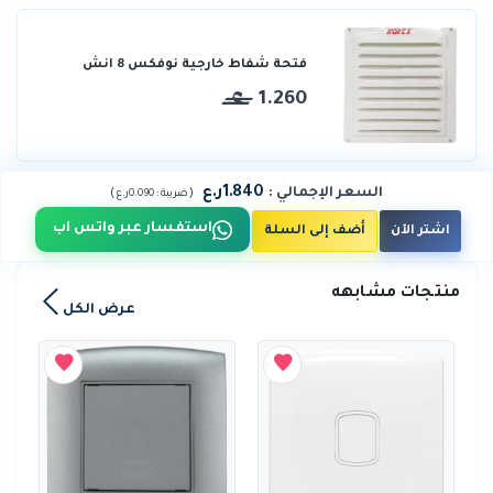
فتحة شفاط خارجية نوفكس 8 انش
1.260
1.840ر.ع
السعر الإجمالي
:
)
(
ضريبة :
0.090ر.ع
استفسار عبر واتس اب
اشتر الآن
أضف إلى السلة
منتجات مشابهه
عرض الكل