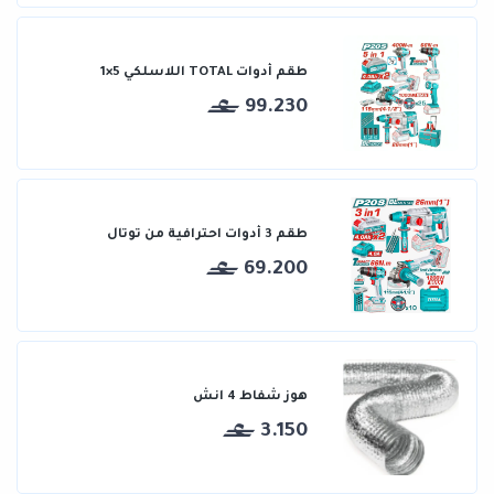
طقم أدوات TOTAL اللاسلكي 5×1
99.230
طقم 3 أدوات احترافية من توتال
69.200
هوز شفاط 4 انش
3.150