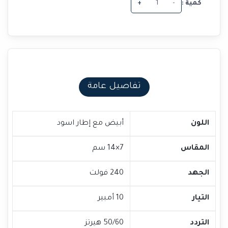
كمية :
-
+
تفاصيل عامة
اللون
أبيض مع إطار اسود
المقاس
7×14 سم
الجهد
240 فولت
التيار
10 أمبير
التردد
50/60 هيرتز