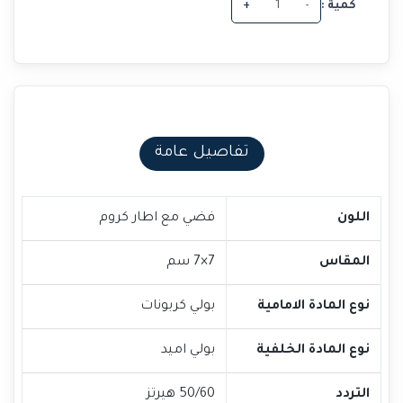
كمية :
-
+
تفاصيل عامة
اللون
فضي مع اطار كروم
المقاس
7×7 سم
نوع المادة الامامية
بولي كربونات
نوع المادة الخلفية
بولي اميد
التردد
50/60 هيرتز