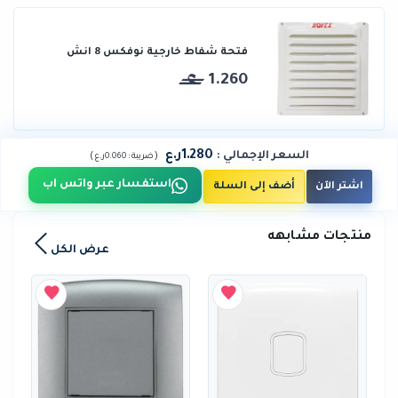
فتحة شفاط خارجية نوفكس 8 انش
1.260
1.280ر.ع
السعر الإجمالي
:
)
(
ضريبة :
0.060ر.ع
استفسار عبر واتس اب
اشتر الآن
أضف إلى السلة
منتجات مشابهه
عرض الكل