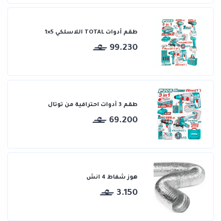
طقم أدوات TOTAL اللاسلكي 5×1
99.230
طقم 3 أدوات احترافية من توتال
69.200
هوز شفاط 4 انش
3.150