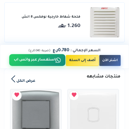
فتحة شفاط خارجية نوفكس 8 انش
1.260
0.780ر.ع
السعر الإجمالي
:
)
(
ضريبة :
0.040ر.ع
استفسار عبر واتس اب
اشتر الآن
أضف إلى السلة
منتجات مشابهه
عرض الكل