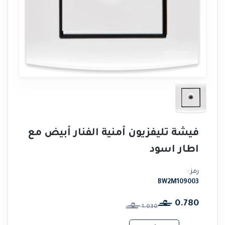
فيشة تليفزيون أمنية الفنار أبيض مع
اطار اسود
رمز :
BW2M109003
0.780
1.030