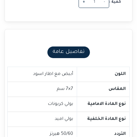
كمية :
-
+
تفاصيل عامة
اللون
أبيض مع اطار اسود
المقاس
7×7 سم
نوع المادة الامامية
بولي كربونات
نوع المادة الخلفية
بولي اميد
التردد
50/60 هيرتز