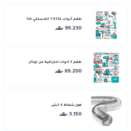
طقم أدوات TOTAL اللاسلكي 5×1
99.230
طقم 3 أدوات احترافية من توتال
69.200
هوز شفاط 4 انش
3.150