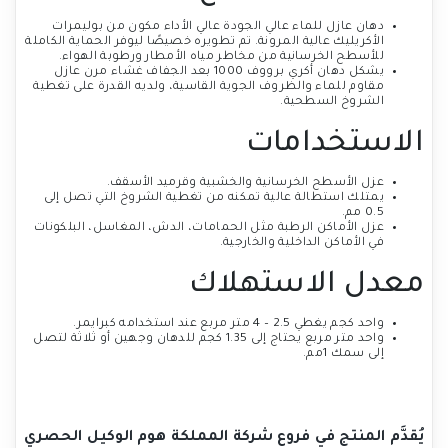
دهان عازل للماء عالي الجودة عالي الأداء مكون من بوليمرات
الأكريليك عالية المرونة. تم تطويره خصيصًا ليوفر الحماية الكاملة
للأسطح الخرسانية من مخاطر مياه الأمطار ورطوبة الهواء.
يشكل دهان أكري برووف 1000 بعد الجفاف غشاء مرن عازل
مقاوم للماء والظروف الجوية القاسية، ولديه القدرة على تغطية
الشروخ السطحية.
الاستخدامات
عزل الأسطح الخرسانية والخشبية وقرميد الأسقف.
يمتلك استطالة عالية تمكنه من تغطية الشروخ التي تصل إلى
0.5 مم.
عزل الأماكن الرطبة مثل الحمامات، الدش، المغاسل، البلكونات
في الأماكن الداخلية والخارجية.
معدل الاستهلاك
واحد كجم يغطي 2.5 – 4 متر مربع عند استخدامه كبرايمر.
واحد متر مربع يحتاج إلى 1.35 كجم للدهان وجهين أو ثلاثة لتصل
إلى سمك 1مم.
يُقدَّم المنتج في فروع شركة المملكة هوم الوكيل الحصري