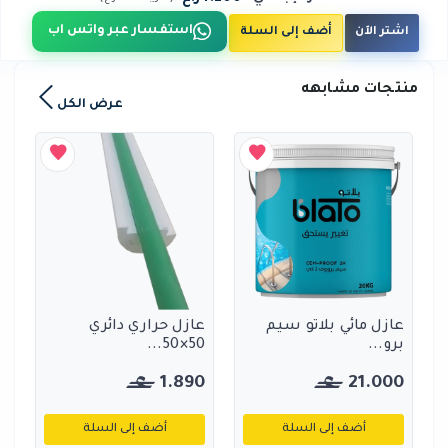
استفسار عبر واتس اب
اشتر الآن
أضف إلى السلة
منتجات مشابهه
عرض الكل
عازل مائي بلاتو سيم
عازل حراري دائري
برو...
50×50...
1.890
21.000
أضف إلى السلة
أضف إلى السلة