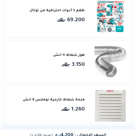
طقم 3 أدوات احترافية من توتال
69.200
هوز شفاط 4 انش
3.150
فتحة شفاط خارجية نوفكس 8 انش
1.260
4.200ر.ع
السعر الإجمالي
:
)
(
ضريبة :
0.200ر.ع