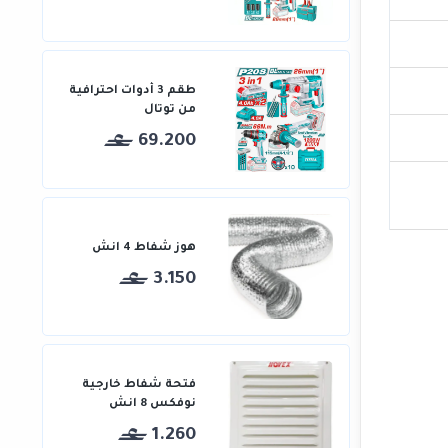
طقم 3 أدوات احترافية
من توتال
69.200
هوز شفاط 4 انش
3.150
فتحة شفاط خارجية
نوفكس 8 انش
1.260