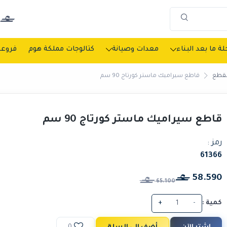
ة ما بعد البناء
معدات وصيانة
كتالوجات مملكة هوم
فروعن
لقطع
قاطع سيراميك ماستر كورتاج 90 سم
قاطع سيراميك ماستر كورتاج 90 سم
رمز :
61366
58.590
65.100
كمية :
-
+