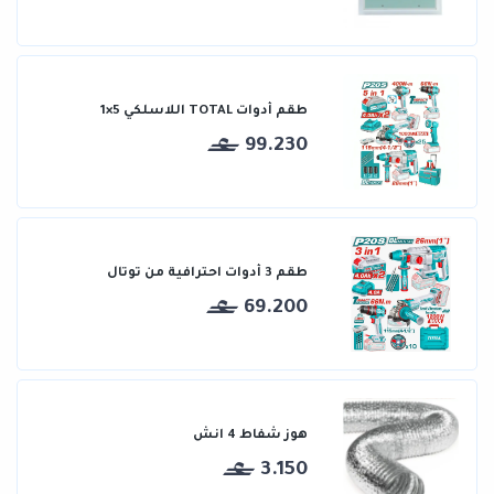
طقم أدوات TOTAL اللاسلكي 5×1
99.230
طقم 3 أدوات احترافية من توتال
69.200
هوز شفاط 4 انش
3.150