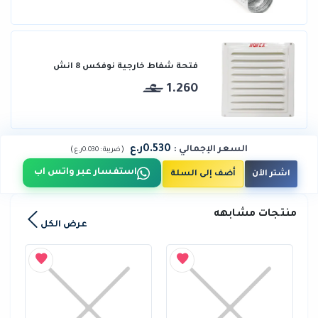
فتحة شفاط خارجية نوفكس 8 انش
1.260
0.530ر.ع
السعر الإجمالي
:
)
(
ضريبة :
0.030ر.ع
استفسار عبر واتس اب
اشتر الآن
أضف إلى السلة
منتجات مشابهه
عرض الكل