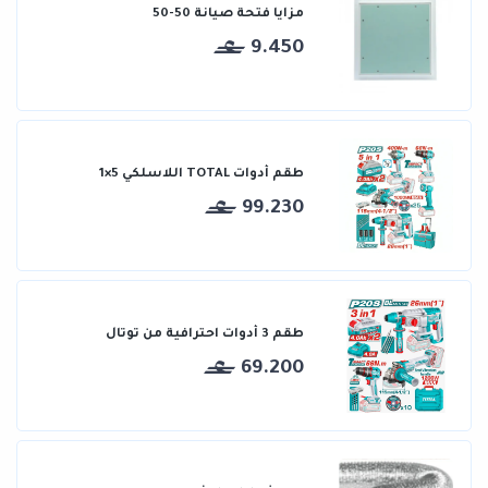
مزايا فتحة صيانة 50-50
9.450
طقم أدوات TOTAL اللاسلكي 5×1
99.230
طقم 3 أدوات احترافية من توتال
69.200