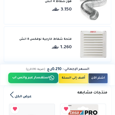
هوز شفاط 4 انش
3.150
فتحة شفاط خارجية نوفكس 8 انش
1.260
0.210ر.ع
السعر الإجمالي
:
)
(
ضريبة :
0.010ر.ع
استفسار عبر واتس اب
اشتر الآن
أضف إلى السلة
منتجات مشابهه
عرض الكل