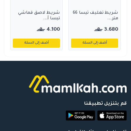
شريط تغليف تيسا 66
شريط لاصق قماشي
متر...
تيسا أ...
4.100
3.680
أضف إلى السلة
أضف إلى السلة
قم بتنزيل تطبيقنا