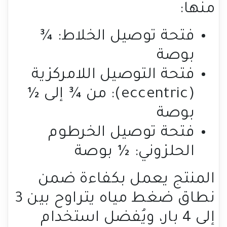
منها:
فتحة توصيل الخلاط: ¾
بوصة
فتحة التوصيل اللامركزية
(eccentric): من ¾ إلى ½
بوصة
فتحة توصيل الخرطوم
الحلزوني: ½ بوصة
المنتج يعمل بكفاءة ضمن
نطاق ضغط مياه يتراوح بين 3
إلى 4 بار، ويُفضل استخدام