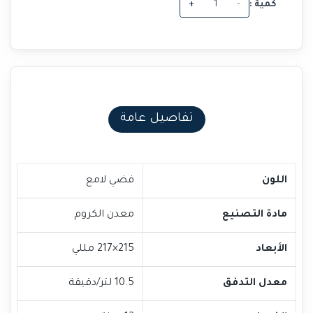
كمية :
-
+
تفاصيل عامة
اللون
فضي لامع
مادة التصنيع
معدن الكروم
الأبعاد
215×217 مللي
معدل التدفق
10.5 لتر/دقيقة