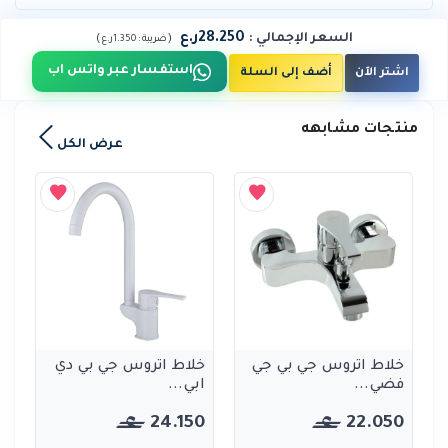
28.250ر.ع
السعر الإجمالي
:
)
(
ضريبة :
1.350ر.ع
استفسار عبر واتس اب
اشتر الآن
أضف إلى السلة
منتجات مشابهه
عرض الكل
خلاط اتروس جي بي جي
خلاط اتروس جي بي دي
فضي...
ابي...
24.150
22.050