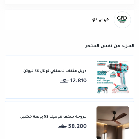
جي بي دي
المزيد من نفس المتجر
دريل مثقاب لاسلكي توتال 66 نيوتن
12.810
مروحة سقف هوميك 52 بوصة خشبي
58.280