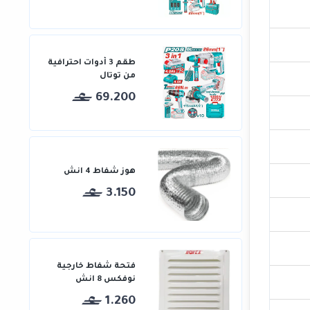
طقم 3 أدوات احترافية
من توتال
69.200
هوز شفاط 4 انش
3.150
فتحة شفاط خارجية
نوفكس 8 انش
1.260