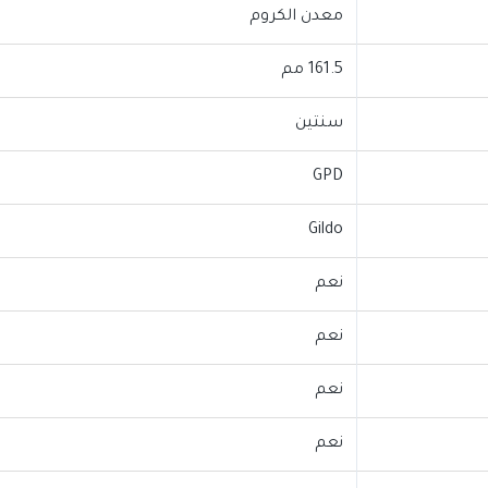
معدن الكروم
161.5 مم
سنتين
GPD
Gildo
نعم
نعم
نعم
نعم