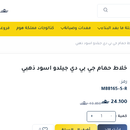
ة ما بعد البناء
معدات وصيانة
كتالوجات مملكة هوم
فروعن
ط حمام جي بي دي جيلدو اسود ذهبي
خلاط حمام جي بي دي جيلدو اسود ذهبي
رمز :
MBB165-S-R
24.100
40.850
كمية :
-
+