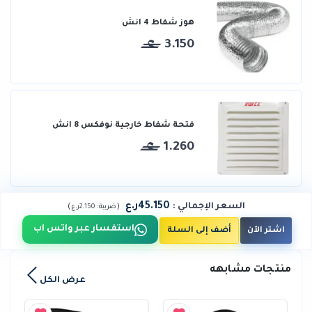
هوز شفاط 4 انش
3.150
فتحة شفاط خارجية نوفكس 8 انش
1.260
45.150ر.ع
السعر الإجمالي
:
)
(
ضريبة :
2.150ر.ع
استفسار عبر واتس اب
اشتر الآن
أضف إلى السلة
منتجات مشابهه
عرض الكل