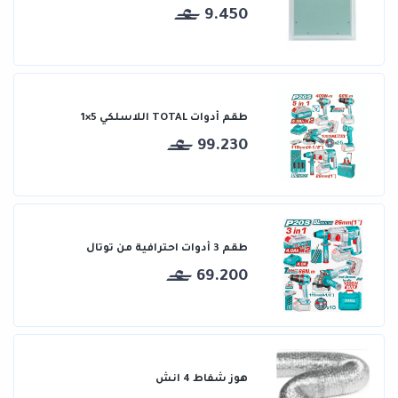
9.450
طقم أدوات TOTAL اللاسلكي 5×1
99.230
طقم 3 أدوات احترافية من توتال
69.200
هوز شفاط 4 انش