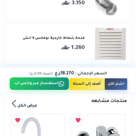
3.150
فتحة شفاط خارجية نوفكس 8 انش
1.260
18.270ر.ع
السعر الإجمالي
:
)
(
ضريبة :
0.870ر.ع
استفسار عبر واتس اب
اشتر الآن
أضف إلى السلة
منتجات مشابهه
عرض الكل